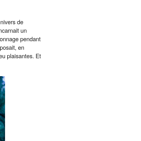
univers de
ncarnait un
rsonnage pendant
oposait, en
 plaisantes. Et