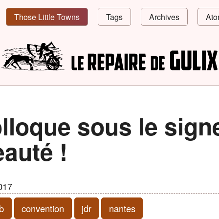
Those Little Towns
Tags
Archives
Ato
lloque sous le signe
auté !
017
b
convention
jdr
nantes