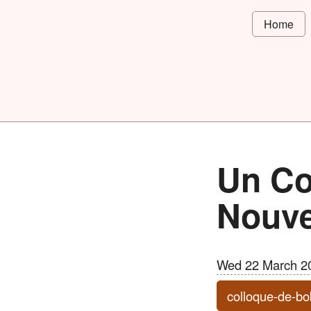
Home
Un Co
Nouve
Wed 22 March 2
colloque-de-bo