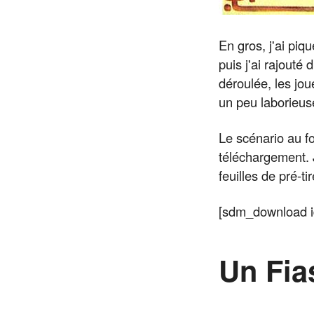
En gros, j'ai piq
puis j'ai rajouté
déroulée, les joue
un peu laborieuse
Le scénario au f
téléchargement. 
feuilles de pré-t
[sdm_download i
Un Fia