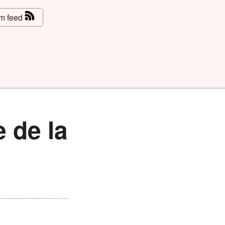
m feed
 de la