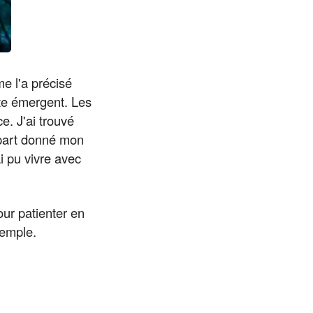
me l'a précisé
ite émergent. Les
ce. J'ai trouvé
 part donné mon
i pu vivre avec
our patienter en
xemple.