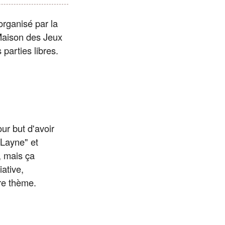
organisé par la
Maison des Jeux
parties libres.
our but d'avoir
 Layne" et
, mais ça
iative,
re thème.