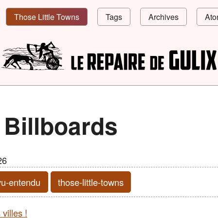
Those Little Towns
Tags
Archives
Ato
 Billboards
26
vu-entendu
those-little-towns
villes !