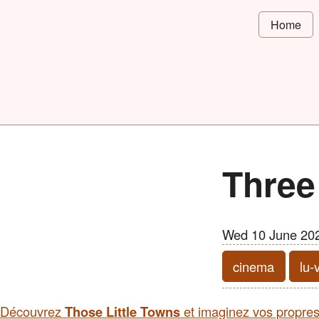
Home
Three
Wed 10 June 20
cinema
lu-
Découvrez
Those Little Towns
et imaginez vos propres 